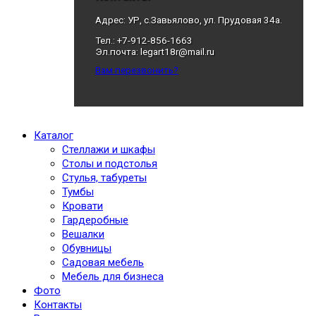
Адрес: УР, с.Завьялово, ул. Прудовая 34а.
Тел.: +7-912-856-1663
Эл.почта: legart18r@mail.ru
Вам перезвонить?
Каталог
Стеллажи и шкафы
Столы и подстолья
Стулья, табуреты
Тумбы
Кровати
Гардеробные
Вешалки
Обувницы
Садовая мебель
Мебель для бизнеса
Фото
Контакты