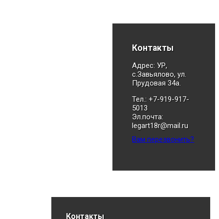
Контакты
Адрес: УР,
с.Завьялово, ул.
Прудовая 34а.
Тел.: +7-919-917-
5013
Эл.почта:
legart18r@mail.ru
Вам перезвонить?
Контакты